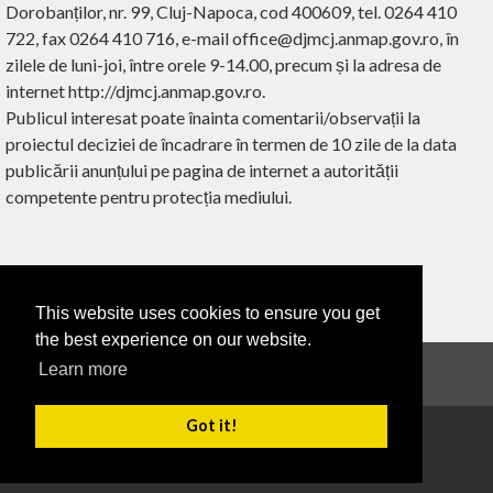
Dorobanților, nr. 99, Cluj-Napoca, cod 400609, tel. 0264 410
722, fax 0264 410 716, e-mail office@djmcj.anmap.gov.ro, în
zilele de luni-joi, între orele 9-14.00, precum și la adresa de
internet http://djmcj.anmap.gov.ro.
Publicul interesat poate înainta comentarii/observații la
proiectul deciziei de încadrare în termen de 10 zile de la data
publicării anunțului pe pagina de internet a autorității
competente pentru protecția mediului.
This website uses cookies to ensure you get
‹ ÎNAPOI
the best experience on our website.
Learn more
Anunțuri
Got it!
Copyright 2026
Termeni de utilizare
Confidențialitate