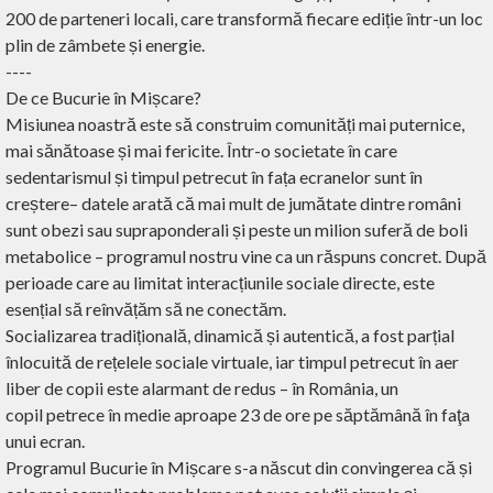
200 de parteneri locali, care transformă fiecare ediție într-un loc
plin de zâmbete și energie.
----
De ce Bucurie în Mișcare?
Misiunea noastră este să construim comunități mai puternice,
mai sănătoase și mai fericite. Într-o societate în care
sedentarismul și timpul petrecut în fața ecranelor sunt în
creștere– datele arată că mai mult de jumătate dintre români
sunt obezi sau supraponderali și peste un milion suferă de boli
metabolice – programul nostru vine ca un răspuns concret. După
perioade care au limitat interacțiunile sociale directe, este
esențial să reînvățăm să ne conectăm.
Socializarea tradițională, dinamică și autentică, a fost parțial
înlocuită de rețelele sociale virtuale, iar timpul petrecut în aer
liber de copii este alarmant de redus – în România, un
copil petrece în medie aproape 23 de ore pe săptămână în faţa
unui ecran.
Programul Bucurie în Mișcare s-a născut din convingerea că și