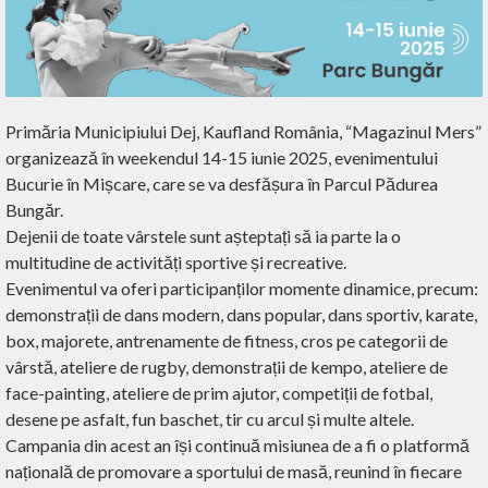
Primăria Municipiului Dej, Kaufland România, “Magazinul Mers”
organizează în weekendul 14-15 iunie 2025, evenimentului
Bucurie în Mișcare, care se va desfășura în Parcul Pădurea
Bungăr.
Dejenii de toate vârstele sunt așteptați să ia parte la o
multitudine de activități sportive și recreative.
Evenimentul va oferi participanților momente dinamice, precum:
demonstrații de dans modern, dans popular, dans sportiv, karate,
box, majorete, antrenamente de fitness, cros pe categorii de
vârstă, ateliere de rugby, demonstrații de kempo, ateliere de
face-painting, ateliere de prim ajutor, competiții de fotbal,
desene pe asfalt, fun baschet, tir cu arcul și multe altele.
Campania din acest an își continuă misiunea de a fi o platformă
națională de promovare a sportului de masă, reunind în fiecare