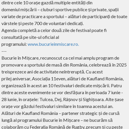
dintre cele 10 orașe gazdă multiple entități din
domeniul mișcării – cluburi sportive publice și private, spații
variate de practicare a sportului – alături de participanți de toate
vârstele și peste 700 de voluntari dedicați.
Agenda completă a celor două zile de festival poate fi
consultată pe site-ul oficial al
programului:
www.bucurieinmiscare.ro.
---
Bucurie în Mișcare, recunoscut ca cel mai amplu program de
promovare a sportului de masă din România, celebrează în 2025
treisprezece ani de activitate neîntreruptă. Cu acest
prilej aniversar, Asociația 11even, alături de Kaufland România,
organizează în acest an 10 festivaluri dedicate mișcării. Patru
dintre aceste evenimente se vor desfășura în perioada 7 iunie -
28 iunie, în orașele: Tulcea, Dej, Râșnov și Sighișoara. Alte șase
orașe vor găzdui festivaluri similare în toamna acestui an.
Alături de Kaufland România – partener strategic și de cursă
lungă al programului Bucurie în Mișcare – ne bucurăm să
colaborăm cu Federația Română de Rugby, precum și cu peste