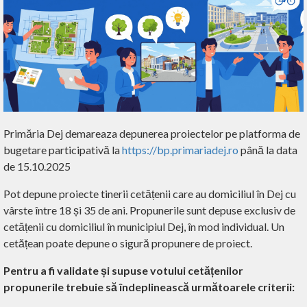
Primăria Dej demareaza depunerea proiectelor pe platforma de
bugetare participativă
la
https://bp.primariadej.ro
până la data
de 15.10.2025
Pot depune proiecte tinerii cetățenii care au domiciliul în Dej cu
vârste între 18 și 35 de ani. Propunerile sunt depuse exclusiv de
cetățenii cu domiciliul în municipiul Dej, în mod individual. Un
cetățean poate depune o sigură propunere de proiect.
Pentru a fi validate și supuse votului cetățenilor
propunerile trebuie să îndeplinească următoarele criterii: