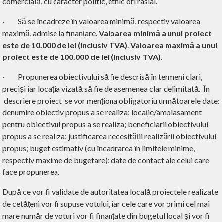
comercială, cu caracter politic, etnic ori rasial.
·
Să se încadreze în valoarea minimă, respectiv valoarea
maximă, admise la finanțare.
Valoarea minimă a unui proiect
este de 10.000 de lei (inclusiv TVA)
.
Valoarea maximă a unui
proiect este de 100.000 de lei (inclusiv TVA)
.
·
Propunerea obiectivului să fie descrisă în termeni clari,
preciși iar locația vizată să fie de asemenea clar delimitată. În
descriere proiect se vor menționa obligatoriu următoarele date:
denumire obiectiv propus a se realiza; locație/amplasament
pentru obiectivul propus a se realiza; beneficiarii obiectivului
propus a se realiza; justificarea necesității realizării obiectivului
propus; buget estimativ (cu încadrarea în limitele minime,
respectiv maxime de bugetare); date de contact ale celui care
face propunerea.
După ce vor fi validate de autoritatea locală proiectele realizate
de cetățeni vor fi supuse votului, iar cele care vor primi cel mai
mare număr de voturi vor fi finanțate din bugetul local și vor fi