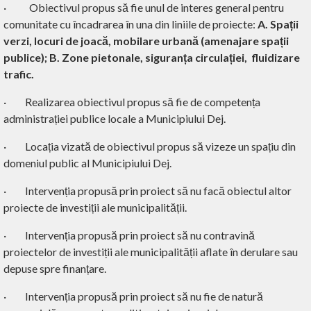
·
Obiectivul propus să fie unul de interes general pentru
comunitate cu încadrarea în una din liniile de proiecte:
A. Spații
verzi, locuri de joacă, mobilare urbană (amenajare spații
publice);
B. Zone pietonale, siguranța circulației, fluidizare
trafic.
·
Realizarea obiectivul propus să fie de competența
administrației publice locale a Municipiului Dej.
·
Locația vizată de obiectivul propus să vizeze un spațiu din
domeniul public al Municipiului Dej.
·
Intervenția propusă prin proiect să nu facă obiectul altor
proiecte de investiții ale municipalității.
·
Intervenția propusă prin proiect să nu contravină
proiectelor de investiții ale municipalității aflate în derulare sau
depuse spre finanțare.
·
Intervenția propusă prin proiect să nu fie de natură