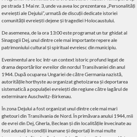
pe strada 1 Mai nr. 3, unde va avea loc prezentarea „Personalități
evreiești ale Dejului”, urmată de discuții dedicate istoriei
comunității evreiești dejene și tragediei Holocaustului.
De asemenea, de la ora 13:00 este programat un tur ghidat al
Sinagogii Dej, unul dintre cele mai importante repere ale
patrimoniului cultural și spiritual evreiesc din municipiu.
Evenimentul are loc într-un context istoric profund legat de
drama deportărilor evreilor din nordul Transilvaniei din anul
1944. După ocuparea Ungariei de către Germania nazistă,
autoritățile horthyste au organizat ghetoizarea și deportarea
sistematică a populației evreiești din regiune către lagărul de
exterminare Auschwitz-Birkenau.
În zona Dejului a fost organizat unul dintre cele mai mari
ghetouri din Transilvania de Nord. În primăvara anului 1944, mii
de evrei din Dej, Gherla, Beclean și din localitățile învecinate au
fost adunați în condiții inumane și deportați în mai multe