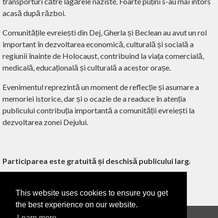
transporturi către lagărele naziste. Foarte puțini s-au mai întors
acasă după război.
Comunitățile evreiești din Dej, Gherla și Beclean au avut un rol
important în dezvoltarea economică, culturală și socială a
regiunii înainte de Holocaust, contribuind la viața comercială,
medicală, educațională și culturală a acestor orașe.
Evenimentul reprezintă un moment de reflecție și asumare a
memoriei istorice, dar și o ocazie de a readuce în atenția
publicului contribuția importantă a comunității evreiești la
dezvoltarea zonei Dejului.
Participarea este gratuită și deschisă publicului larg.
This website uses cookies to ensure you get
‹ ÎNAPOI
the best experience on our website.
Learn more