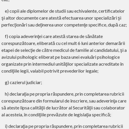
e) copii ale diplomelor de studii sau echivalente, certificatelor
şi altor documente care atestă efectuarea unor specializări şi
perfecţionări sau deţinerea unor competenţe specifice, după caz;
f) copia adeverinţei care atestă starea de sănătate
corespunzătoare, eliberată cu cel mult 6 luni anterior demarării
etapei de selecţie de către medicul de familie al candidatului, şi a
avizului psihologic eliberat pe baza unei evaluări psihologice
organizate prin intermediul unităţilor specializate acreditate în
condiţiile legii, valabil potrivit prevederilor legale;
g) cazierul judiciar;
h) declaraţia pe propria răspundere, prin completarea rubricii
corespunzătoare din formularul de înscriere, sau adeverinţa care
să ateste lipsa calităţii de lucrător al Securităţii sau colaborator
al acesteia, în condiţiile prevăzute de legislaţia specifică;
i) declaraţia pe propria răspundere, prin completarea rubricii