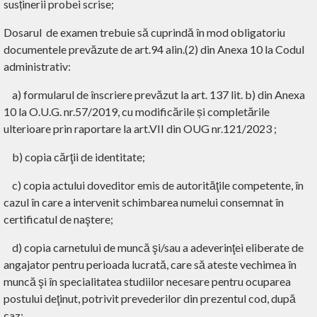
susținerii probei scrise;
Dosarul de examen trebuie să cuprindă în mod obligatoriu
documentele prevăzute de art.94 alin.(2) din Anexa 10 la Codul
administrativ:
a) formularul de înscriere prevăzut la art. 137 lit. b) din Anexa
10 la O.U.G. nr.57/2019, cu modificările și completările
ulterioare prin raportare la art.VII din OUG nr.121/2023 ;
b) copia cărţii de identitate;
c) copia actului doveditor emis de autorităţile competente, în
cazul în care a intervenit schimbarea numelui consemnat în
certificatul de naştere;
d) copia carnetului de muncă şi/sau a adeverinţei eliberate de
angajator pentru perioada lucrată, care să ateste vechimea în
muncă şi în specialitatea studiilor necesare pentru ocuparea
postului deţinut, potrivit prevederilor din prezentul cod, după
caz;