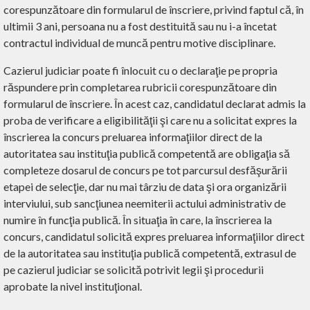
corespunzătoare din formularul de înscriere, privind faptul că, în
ultimii 3 ani, persoana nu a fost destituită sau nu i-a încetat
contractul individual de muncă pentru motive disciplinare.
Cazierul judiciar poate fi înlocuit cu o declaraţie pe propria
răspundere prin completarea rubricii corespunzătoare din
formularul de înscriere. În acest caz, candidatul declarat admis la
proba de verificare a eligibilităţii şi care nu a solicitat expres la
înscrierea la concurs preluarea informaţiilor direct de la
autoritatea sau instituţia publică competentă are obligaţia să
completeze dosarul de concurs pe tot parcursul desfăşurării
etapei de selecţie, dar nu mai târziu de data şi ora organizării
interviului, sub sancţiunea neemiterii actului administrativ de
numire în funcţia publică. În situaţia în care, la înscrierea la
concurs, candidatul solicită expres preluarea informaţiilor direct
de la autoritatea sau instituţia publică competentă, extrasul de
pe cazierul judiciar se solicită potrivit legii şi procedurii
aprobate la nivel instituţional.