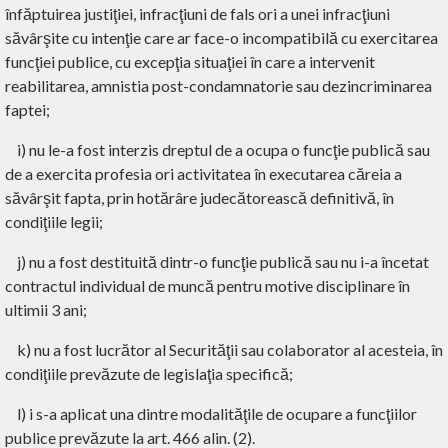
înfăptuirea justiţiei, infracţiuni de fals ori a unei infracţiuni
săvârşite cu intenţie care ar face-o incompatibilă cu exercitarea
funcţiei publice, cu excepţia situaţiei în care a intervenit
reabilitarea, amnistia post-condamnatorie sau dezincriminarea
faptei;
i) nu le-a fost interzis dreptul de a ocupa o funcţie publică sau
de a exercita profesia ori activitatea în executarea căreia a
săvârşit fapta, prin hotărâre judecătorească definitivă, în
condiţiile legii;
j) nu a fost destituită dintr-o funcţie publică sau nu i-a încetat
contractul individual de muncă pentru motive disciplinare în
ultimii 3 ani;
k) nu a fost lucrător al Securităţii sau colaborator al acesteia, în
condiţiile prevăzute de legislaţia specifică;
l) i s-a aplicat una dintre modalităţile de ocupare a funcţiilor
publice prevăzute la art. 466 alin. (2).