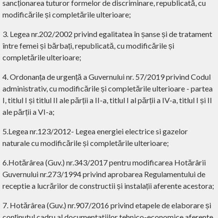
sancționarea tuturor formelor de discriminare, republicată, cu
modificările și completările ulterioare;
3. Legea nr.202/2002 privind egalitatea în șanse și de tratament
între femei și bărbați, republicată, cu modificările și
completările ulterioare;
4. Ordonanța de urgență a Guvernului nr. 57/2019 privind Codul
administrativ, cu modificările și completările ulterioare - partea
I, titlul I și titlul II ale părții a II-a, titlul I al părții a IV-a, titlul I și II
ale părții a VI-a;
5.Legea nr.123/2012- Legea energiei electrice si gazelor
naturale cu modificările și completările ulterioare;
6.Hotărârea (Guv.) nr.343/2017 pentru modificarea Hotărârii
Guvernului nr.273/1994 privind aprobarea Regulamentului de
receptie a lucrărilor de constructii și instalații aferente acestora;
7. Hotărârea (Guv.) nr.907/2016 privind etapele de elaborare și
conținutul cadru al documentatiilor tehnico-economice aferente