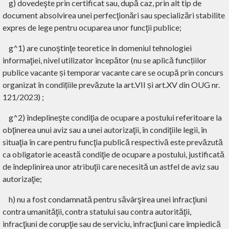
g) dovedeşte prin certificat sau, după caz, prin alt tip de
document absolvirea unei perfecţionări sau specializări stabilite
expres de lege pentru ocuparea unor funcţii publice;
g^1) are cunoştinţe teoretice în domeniul tehnologiei
informaţiei, nivel utilizator începător (nu se aplică funcțiilor
publice vacante și temporar vacante care se ocupă prin concurs
organizat în condițiile prevăzute la art.VII și art.XV din OUG nr.
121/2023) ;
g^2) îndeplineşte condiţia de ocupare a postului referitoare la
obţinerea unui aviz sau a unei autorizaţii, în condiţiile legii, în
situaţia în care pentru funcţia publică respectivă este prevăzută
ca obligatorie această condiţie de ocupare a postului, justificată
de îndeplinirea unor atribuţii care necesită un astfel de aviz sau
autorizaţie;
h) nu a fost condamnată pentru săvârşirea unei infracţiuni
contra umanităţii, contra statului sau contra autorităţii,
infracţiuni de corupţie sau de serviciu, infracţiuni care împiedică