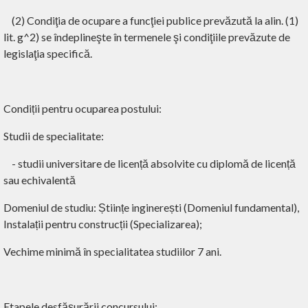
(2) Condiţia de ocupare a funcţiei publice prevăzută la alin. (1)
lit. g^2) se îndeplineşte în termenele şi condiţiile prevăzute de
legislaţia specifică.
Condiții pentru ocuparea postului
:
Studii de specialitate
:
- studii universitare de licență absolvite cu diplomă de licență
sau echivalentă
Domeniul de studiu: Științe inginerești (Domeniul fundamental),
Instalații pentru construcții (Specializarea);
Vechime minimă în specialitatea studiilor 7 ani.
Etapele desfășurării concursului: