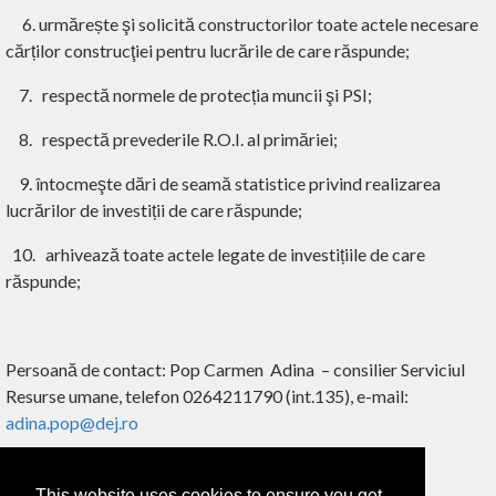
6. urmărește şi solicită constructorilor toate actele necesare
cărților construcţiei pentru lucrările de care răspunde;
7. respectă normele de protecția muncii şi PSI;
8. respectă prevederile R.O.I. al primăriei;
9. întocmeşte dări de seamă statistice privind realizarea
lucrărilor de investiții de care răspunde;
10. arhivează toate actele legate de investițiile de care
răspunde;
Persoană de contact
:
Pop Carmen Adina – consilier Serviciul
Resurse umane, telefon 0264211790 (int.135), e-mail
:
adina.pop@dej.ro
This website uses cookies to ensure you get