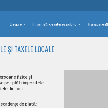
Despre
Informații de interes public
Transparență
LE ȘI TAXELE LOCALE
ersoane fizice și
se pot plăti impozitele
ele din anii
 scadențe de plată: