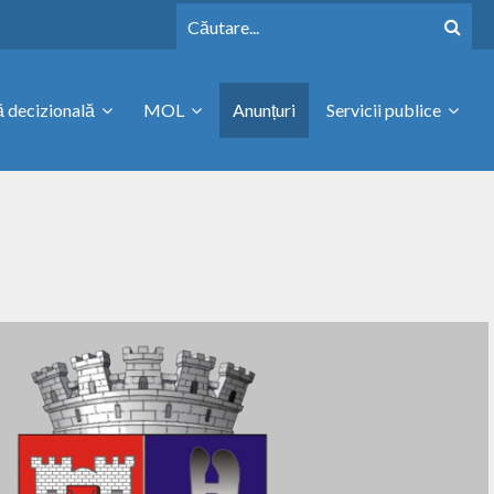
 decizională
MOL
Anunțuri
Servicii publice