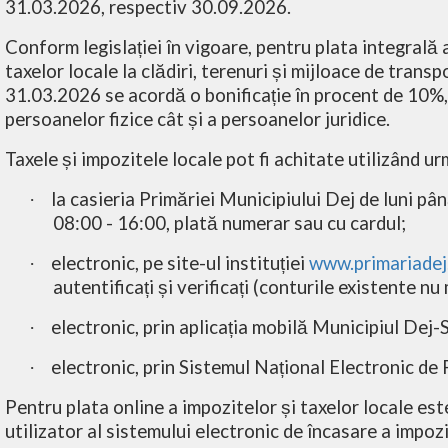
31.03.2026, respectiv 30.09.2026.
Conform legislației în vigoare, pentru plata integrală 
taxelor locale la clădiri, terenuri și mijloace de transp
31.03.2026 se acordă o bonificație în procent de 10%, 
persoanelor fizice cât și a persoanelor juridice.
Taxele și impozitele locale pot fi achitate utilizând u
la casieria Primăriei Municipiului Dej de luni pân
·
08:00 - 16:00, plată numerar sau cu cardul;
electronic, pe site-ul instituției
www.primariadej
·
autentificați și verificați (conturile existente nu 
electronic, prin aplicația mobilă Municipiul Dej-S
·
electronic, prin Sistemul Național Electronic de 
·
Pentru plata online a impozitelor și taxelor locale es
utilizator al sistemului electronic de încasare a impozi