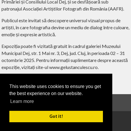
Primăriei și Consiliului Local Dej, și se desfășoară sub
patronajul Asociației Artiștilor Fotografi din România (AAFR).
Publicul este invitat să descopere universul vizual propus de
artiști, în care fotografia devine un mediu de dialog între culoare,
emoție și expresie artistică.
Expoziția poate fi vizitată gratuit în cadrul galeriei Muzeului
Municipal Dej, str. 1 Mai nr. 3, Dej, jud. Cluj, în perioada 02 – 31
octombrie 2025. Pentru informații suplimentare despre această
expoziție, vizitați site-ul www.gelustanculescu.ro.
This website uses cookies to ensure you get
‹ ÎNAPOI
the best experience on our website.
Learn more
Anunțuri
Got it!
Copyright 2026
Termeni de utilizare
Confidențialitate