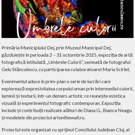
Primăria Municipiului Dej, prin Muzeul Municipal Dej,
găzduiește în perioada 2 – 31 octombrie 2025, expoziția de artă
fotografică intitulată „Umbrele Culorii”, semnată de fotograful
Gelu Stănculescu, cu participarea colaboratoarei Maria Scîrlet.
Evenimentul aduce în prim-plan o serie de lucrări care
explorează expresivitatea corpului uman prin intermediul culorii,
luminii și texturii, într-un demers artistic ce reunește estetica
vizuală și experimentul fotografic contemporan.
Expoziția
include și contribuții realizate alături de Diana G., Bianca Neagu
și modelele din proiectul artonthewall.ro.
Proiectul este organizat cu sprijinul Consiliului Județean Cluj, al