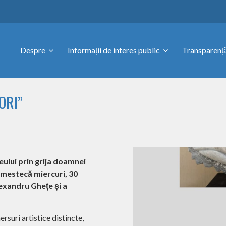
Despre
Informații de interes public
Transparență
ORI”
eului prin grija doamnei
amestecă miercuri, 30
lexandru Ghețe și a
suri artistice distincte,