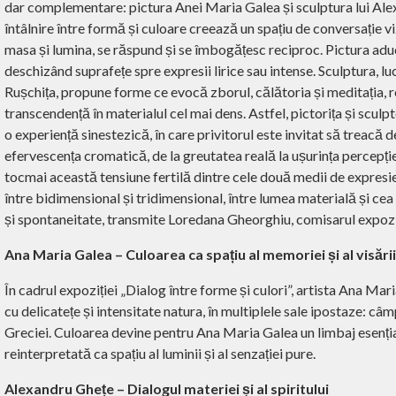
dar complementare: pictura Anei Maria Galea și sculptura lui Al
întâlnire între formă și culoare creează un spațiu de conversație vi
masa și lumina, se răspund și se îmbogățesc reciproc. Pictura aduce
deschizând suprafețe spre expresii lirice sau intense. Sculptura, l
Rușchița, propune forme ce evocă zborul, călătoria și meditația, 
transcendență în materialul cel mai dens. Astfel, pictorița și scul
o experiență sinestezică, în care privitorul este invitat să treacă d
efervescența cromatică, de la greutatea reală la ușurința percepției
tocmai această tensiune fertilă dintre cele două medii de expresi
între bidimensional și tridimensional, între lumea materială și cea
și spontaneitate, transmite Loredana Gheorghiu, comisarul expoziț
Ana Maria Galea – Culoarea ca spațiu al memoriei și al visării
În cadrul expoziției „Dialog între forme și culori”, artista Ana Mari
cu delicatețe și intensitate natura, în multiplele sale ipostaze: câmp
Greciei. Culoarea devine pentru Ana Maria Galea un limbaj esențial, 
reinterpretată ca spațiu al luminii și al senzației pure.
Alexandru Ghețe – Dialogul materiei și al spiritului