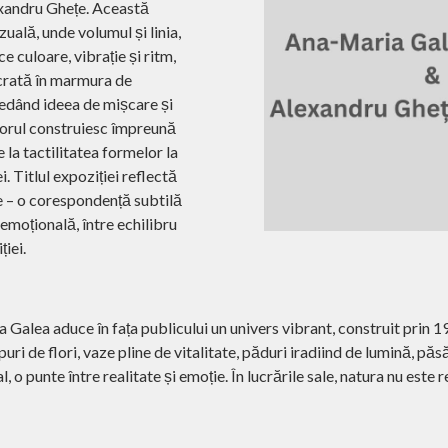
exandru Ghețe. Această
zuală, unde volumul și linia,
 culoare, vibrație și ritm,
ucrată în marmura de
redând ideea de mișcare și
ptorul construiesc împreună
e la tactilitatea formelor la
. Titlul expoziției reflectă
e – o corespondență subtilă
 emoțională, între echilibru
iei.
a Galea aduce în fața publicului un univers vibrant, construit prin 19
uri de flori, vaze pline de vitalitate, păduri iradiind de lumină, păsă
o punte între realitate și emoție. În lucrările sale, natura nu este r