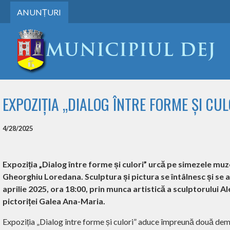
ANUNȚURI
EXPOZIȚIA „DIALOG ÎNTRE FORME ȘI CUL
4/28/2025
Expoziția „Dialog între forme și culori” urcă pe simezele muz
Gheorghiu Loredana. Sculptura și pictura se întâlnesc și se 
aprilie 2025, ora 18:00, prin munca artistică a sculptorului A
pictoriței Galea Ana-Maria.
Expoziția „Dialog între forme și culori” aduce împreună două demer