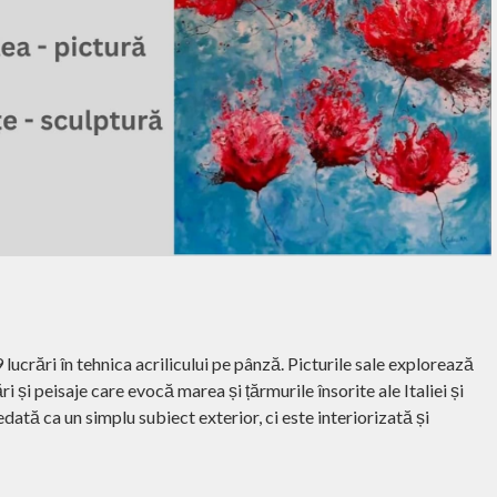
 lucrări în tehnica acrilicului pe pânză. Picturile sale explorează
ri și peisaje care evocă marea și țărmurile însorite ale Italiei și
edată ca un simplu subiect exterior, ci este interiorizată și