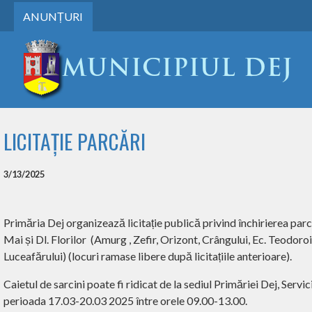
ANUNȚURI
LICITAȚIE PARCĂRI
3/13/2025
Primăria Dej organizează licitație publică privind închirierea parcă
Mai și Dl. Florilor
(Amurg , Zefir, Orizont, Crângului, Ec. Teodoroiu
Luceafărului) (locuri ramase libere după licitațiile anterioare).
Caietul de sarcini poate fi ridicat de la sediul Primăriei Dej, Servi
perioada 17.03-20.03 2025 între orele 09.00-13.00.