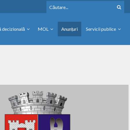
 decizională
MOL
Anunțuri
Servicii publice