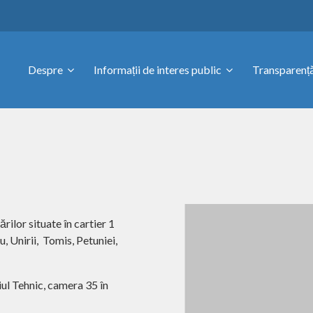
Despre
Informații de interes public
Transparență
rilor situate în cartier 1
, Unirii,
Tomis, Petuniei,
ciul Tehnic, camera 35 în