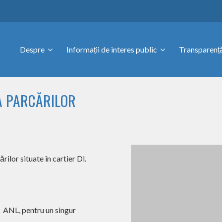
Despre
Informații de interes public
Transparență
EA PARCĂRILOR
rilor situate în cartier Dl.
ă ANL, pentru un singur