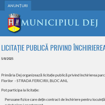
ANUNȚURI
LICITAȚIE PUBLICĂ PRIVIND ÎNCHIRIER
5/8/2025
Primăria Dej organizează licitație publică privind închirierea parcă
Florilor
- STRADA FERICIRII, BLOC ANL
Pot participa la licitație:
Persoane fizice care dețin contract de închiriere pentru locuinț
autoturism/ apartament