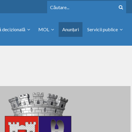
 decizională
MOL
Anunțuri
Servicii publice