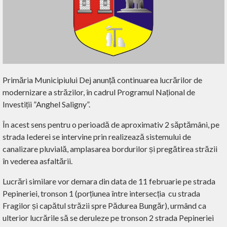
Primăria Municipiului Dej anunță continuarea lucrărilor de
modernizare a străzilor, în cadrul Programul Național de
Investiții ”Anghel Saligny”.
În acest sens pentru o perioadă de aproximativ 2 săptămâni, pe
strada Iederei se intervine prin realizează sistemului de
canalizare pluvială, amplasarea bordurilor și pregătirea străzii
în vederea asfaltării.
Lucrări similare vor demara din data de 11 februarie pe strada
Pepineriei, tronson 1 (porțiunea între intersecția cu strada
Fragilor și capătul străzii spre Pădurea Bungăr), urmând ca
ulterior lucrările să se deruleze pe tronson 2 strada Pepineriei