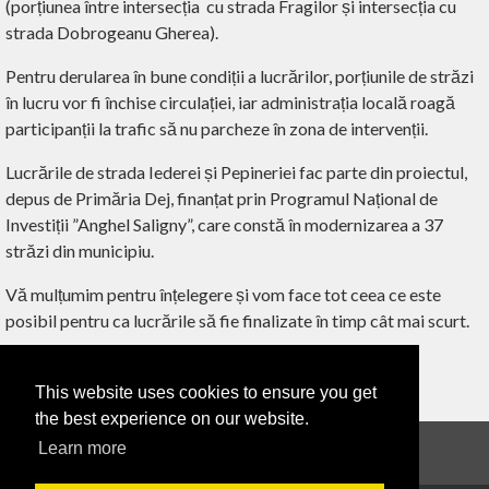
(porțiunea între intersecția cu strada Fragilor și intersecția cu
strada Dobrogeanu Gherea).
Pentru derularea în bune condiții a lucrărilor, porțiunile de străzi
în lucru vor fi închise circulației, iar administrația locală roagă
participanții la trafic să nu parcheze în zona de intervenții.
Lucrările de strada Iederei și Pepineriei fac parte din proiectul,
depus de Primăria Dej, finanțat prin Programul Național de
Investiții ”Anghel Saligny”, care constă în modernizarea a 37
străzi din municipiu.
Vă mulțumim pentru înțelegere și vom face tot ceea ce este
posibil pentru ca lucrările să fie finalizate în timp cât mai scurt.
This website uses cookies to ensure you get
‹ ÎNAPOI
the best experience on our website.
Learn more
Anunțuri