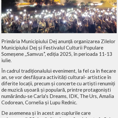
Primăria Municipiului Dej anunță organizarea Zilelor
Municipiului Dej și Festivalul Culturii Populare
Someșene ,,Samvus”, ediția 2025, în perioada 11-13
iulie.
În cadrul tradiționalului eveniment, la fel ca în fiecare
an, se vor desfășura activități cultural- artistice în
diferite locații, precum și concerte cu artiști renumiți
de muzică ușoară și populară, printre protagoniști
numărându-se Carla's Dreams, IDK, The Urs, Amalia
Codorean, Cornelia și Lupu Rednic.
De asemenea și în acest an cuplurile care