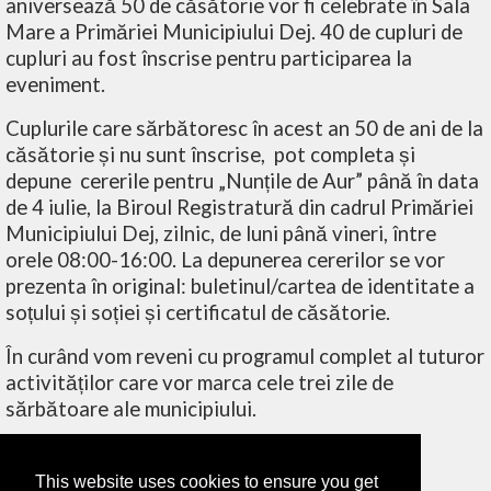
aniversează 50 de căsătorie vor fi celebrate în Sala
Mare a Primăriei Municipiului Dej. 40 de cupluri de
cupluri au fost înscrise pentru participarea la
eveniment.
Cuplurile care sărbătoresc în acest an 50 de ani de la
căsătorie și nu sunt înscrise,
pot completa și
depune
cererile pentru „Nunțile de Aur” până în data
de 4 iulie, la Biroul Registratură din cadrul Primăriei
Municipiului Dej, zilnic, de luni până vineri, între
orele 08:00-16:00. La depunerea cererilor se vor
prezenta în original: buletinul/cartea de identitate a
soțului și soției și certificatul de căsătorie.
În curând vom reveni cu programul complet al tuturor
activităților care vor marca cele trei zile de
sărbătoare ale municipiului.
This website uses cookies to ensure you get
‹ ÎNAPOI