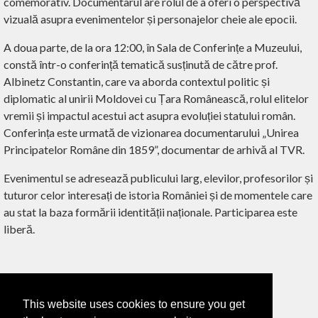
comemorativ. Documentarul are rolul de a oferi o perspectivă
vizuală asupra evenimentelor și personajelor cheie ale epocii.
A doua parte, de la ora 12:00, în Sala de Conferințe a Muzeului,
constă într-o conferință tematică susținută de către prof.
Albinetz Constantin, care va aborda contextul politic și
diplomatic al unirii Moldovei cu Țara Românească, rolul elitelor
vremii și impactul acestui act asupra evoluției statului român.
Conferința este urmată de vizionarea documentarului „Unirea
Principatelor Române din 1859”, documentar de arhivă al TVR.
Evenimentul se adresează publicului larg, elevilor, profesorilor și
tuturor celor interesați de istoria României și de momentele care
au stat la baza formării identității naționale. Participarea este
liberă.
This website uses cookies to ensure you get
‹ ÎNAPOI