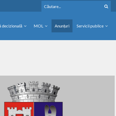
 decizională
MOL
Anunțuri
Servicii publice