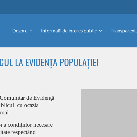
Despre
Informații de interes public
Transparență
UL LA EVIDENȚA POPULAȚIEI
c Comunitar de Evidenţă
ublicul
cu ocazia
 mai.
şi a condiţiilor necesare
titate respectând