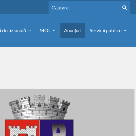
 decizională
MOL
Anunțuri
Servicii publice