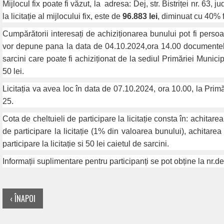
Mijlocul fix poate fi văzut, la
adresa: Dej, str. Bistriței nr. 63, j
la licitație al mijlocului fix, este de
96.883 lei
, diminuat cu 40% f
Cumpărătorii interesați de achiziționarea bunului pot fi persoa
vor depune pana la data de 04.10.2024,ora 14.00 documentel
sarcini care poate fi achiziționat de la sediul Primăriei Munici
50 lei.
Licitația va avea loc în data de 07.10.2024, ora 10.00, la Prim
25.
Cota de cheltuieli de participare la licitație consta în: achitar
de participare la licitație (1% din valoarea bunului), achitar
participare la licitație si 50 lei caietul de sarcini.
Informații suplimentare pentru participanți se pot obține la nr.d
‹ ÎNAPOI