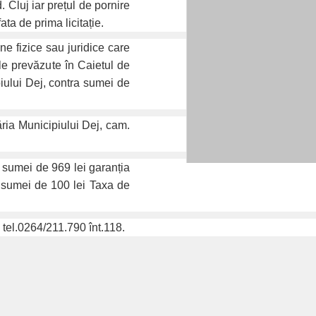
ud. Cluj iar prețul de pornire
ata de prima licitație.
ne fizice sau juridice care
e prevăzute în Caietul de
piului Dej, contra sumei de
ăria Municipiului Dej, cam.
ea sumei de 969 lei garanția
ea sumei de 100 lei Taxa de
e tel.0264/211.790 înt.118.