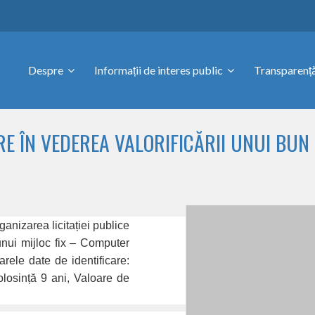
Despre
Informații de interes public
Transparență
RE ÎN VEDEREA VALORIFICĂRII UNUI BUN
rganizarea licitației publice
unui mijloc fix – Computer
ele date de identificare:
losință 9 ani, Valoare de