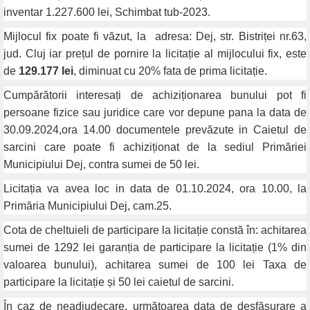
inventar 1.227.600 lei, Schimbat tub-2023.
Mijlocul fix poate fi văzut, la
adresa: Dej, str. Bistriței nr.63,
jud. Cluj iar prețul de pornire la licitație al mijlocului fix, este
de
129.177 lei
, diminuat cu 20% fata de prima licitație.
Cumpărătorii interesați de achiziționarea bunului pot fi
persoane fizice sau juridice care vor depune pana la data de
30.09.2024,ora 14.00 documentele prevăzute in Caietul de
sarcini care poate fi achiziționat de la sediul Primăriei
Municipiului Dej, contra sumei de 50 lei.
Licitația va avea loc in data de 01.10.2024, ora 10.00, la
Primăria Municipiului Dej, cam.25.
Cota de cheltuieli de participare la licitație constă în: achitarea
sumei de 1292 lei garanția de participare la licitație (1% din
valoarea bunului), achitarea sumei de 100 lei Taxa de
participare la licitație și 50 lei caietul de sarcini.
În caz de neadjudecare, următoarea data de desfășurare a