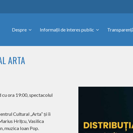
Despre
Informații de interes public
Transparență
AL ARTA
d cu ora 19:00, spectacolul
trul Cultural ,,Arta” și îi
Marius Hrițcu, Vasilica
n, muzica Ioan Pop.