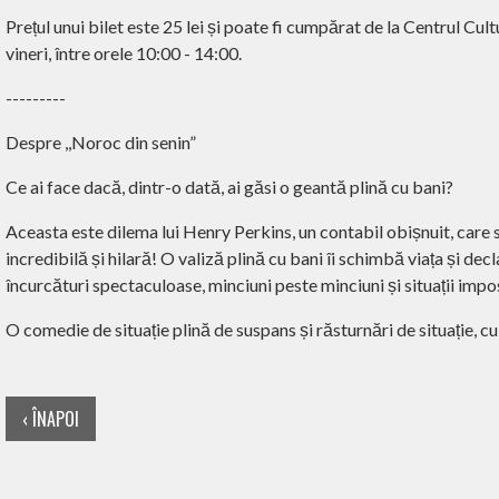
Prețul unui bilet este 25 lei și poate fi cumpărat de la Centrul Cult
vineri, între orele 10:00 - 14:00.
---------
Despre ,,Noroc din senin”
Ce ai face dacă, dintr-o dată, ai găsi o geantă plină cu bani?
Aceasta este dilema lui Henry Perkins, un contabil obișnuit, care s
incredibilă și hilară! O valiză plină cu bani îi schimbă viața și dec
încurcături spectaculoase, minciuni peste minciuni și situații impos
O comedie de situație plină de suspans și răsturnări de situație, cu
‹ ÎNAPOI