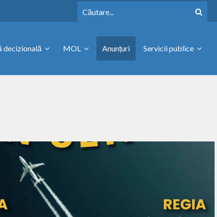
 decizională
MOL
Anunțuri
Servicii publice