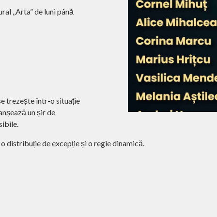
ural ,,Arta” de luni până
e trezește într-o situație
lanșează un șir de
ibile.
 o distribuție de excepție și o regie dinamică.