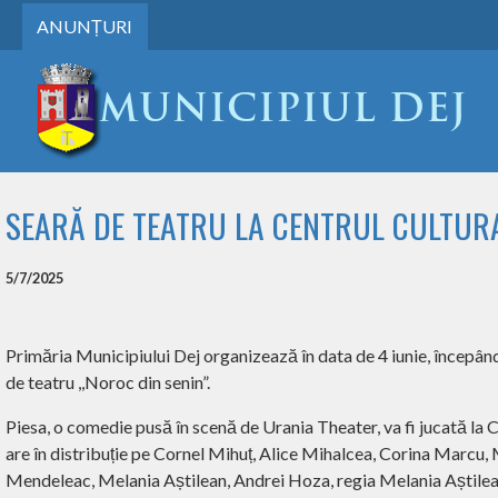
ANUNȚURI
SEARĂ DE TEATRU LA CENTRUL CULTUR
5/7/2025
Primăria Municipiului Dej organizează în data de 4 iunie, începân
de teatru ,,Noroc din senin”.
Piesa, o comedie pusă în scenă de Urania Theater, va fi jucată la Cen
are în distribuție pe Cornel Mihuț, Alice Mihalcea, Corina Marcu, 
Mendeleac, Melania Aștilean, Andrei Hoza, regia Melania Aștilea