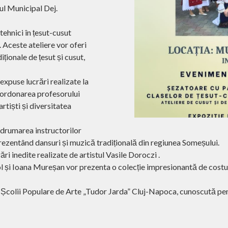
ul Municipal Dej.
tehnici în țesut-cusut
Aceste ateliere vor oferi
iționale de țesut și cusut,
 expuse lucrări realizate la
coordonarea profesorului
rtiști și diversitatea
ndrumarea instructorilor
 prezentând dansuri și muzică tradițională din regiunea Someșului.
ri inedite realizate de artistul Vasile Doroczi .
și Ioana Mureșan vor prezenta o colecție impresionantă de costume 
colii Populare de Arte „Tudor Jarda” Cluj-Napoca, cunoscută pent