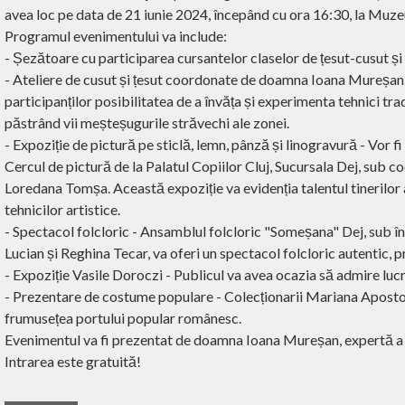
avea loc pe data de 21 iunie 2024, începând cu ora 16:30, la Muze
Programul evenimentului va include:
- Șezătoare cu participarea cursantelor claselor de țesut-cusut și 
- Ateliere de cusut și țesut coordonate de doamna Ioana Mureșan. 
participanților posibilitatea de a învăța și experimenta tehnici trad
păstrând vii meșteșugurile străvechi ale zonei.
- Expoziție de pictură pe sticlă, lemn, pânză și linogravură - Vor fi
Cercul de pictură de la Palatul Copiilor Cluj, Sucursala Dej, sub 
Loredana Tomșa. Această expoziție va evidenția talentul tinerilor a
tehnicilor artistice.
- Spectacol folcloric - Ansamblul folcloric "Someșana" Dej, sub î
Lucian și Reghina Tecar, va oferi un spectacol folcloric autentic,
- Expoziție Vasile Doroczi - Publicul va avea ocazia să admire lucră
- Prezentare de costume populare - Colecționarii Mariana Apostol 
frumusețea portului popular românesc.
Evenimentul va fi prezentat de doamna Ioana Mureșan, expertă a Ș
Intrarea este gratuită!