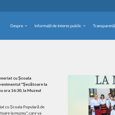
Despre
Informații de interes public
Transparență
eneriat cu Școala
venimentul "Șezătoare la
cu ora 16:30, la Muzeul
riat cu Școala Populară de
oare la muzeu", care va