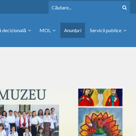
 decizională
MOL
Anunțuri
Servicii publice