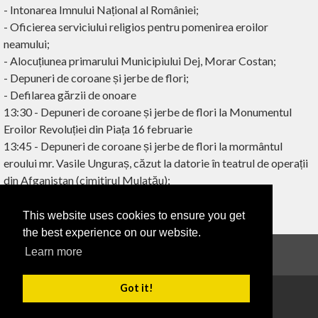
- Intonarea Imnului Național al României;
- Oficierea serviciului religios pentru pomenirea eroilor
neamului;
- Alocuțiunea primarului Municipiului Dej, Morar Costan;
- Depuneri de coroane și jerbe de flori;
- Defilarea gărzii de onoare
13:30 - Depuneri de coroane și jerbe de flori la Monumentul
Eroilor Revoluției din Piața 16 februarie
13:45 - Depuneri de coroane și jerbe de flori la mormântul
eroului mr. Vasile Unguraș, căzut la datorie în teatrul de operații
din Afganistan (cimitirul Mulatău);
This website uses cookies to ensure you get
‹ ÎNAPOI
the best experience on our website.
Learn more
Anunțuri
Got it!
Copyright 2026
Termeni de utilizare
Confidențialitate