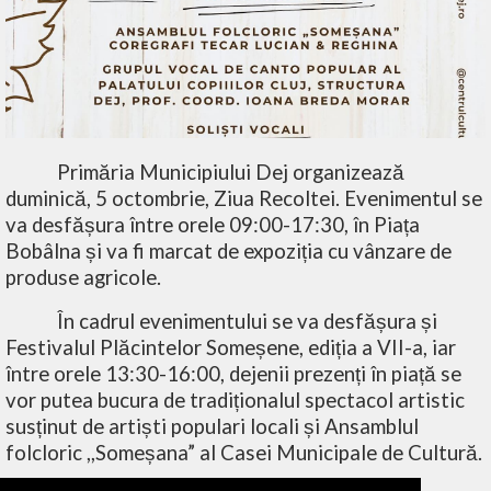
Primăria Municipiului Dej organizează
duminică, 5 octombrie, Ziua Recoltei. Evenimentul se
va desfășura între orele 09:00-17:30, în Piața
Bobâlna și va fi marcat de expoziția cu vânzare de
produse agricole.
În cadrul evenimentului se va desfășura și
Festivalul Plăcintelor Someșene, ediția a VII-a, iar
între orele 13:30-16:00, dejenii prezenți în piață se
vor putea bucura de tradiționalul spectacol artistic
susținut de artiști populari locali și Ansamblul
folcloric ,,Someșana” al Casei Municipale de Cultură.