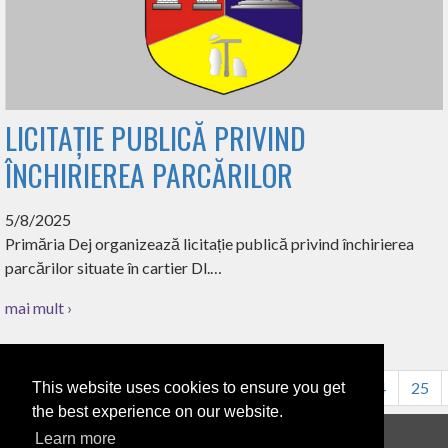
LICITAȚIE PUBLICĂ PRIVIND
ÎNCHIRIEREA PARCĂRILOR
5/8/2025
Primăria Dej organizează licitație publică privind închirierea
parcărilor situate în cartier Dl.…
mai mult ›
16
17
18
19
20
21
22
23
24
25
This website uses cookies to ensure you get
the best experience on our website.
Learn more
Anunțuri