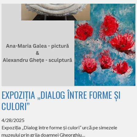
EXPOZIȚIA „DIALOG ÎNTRE FORME ȘI
CULORI”
4/28/2025
Expoziția „Dialog între forme și culori” urcă pe simezele
muzeului prin grija doamnei Gheorghiu…