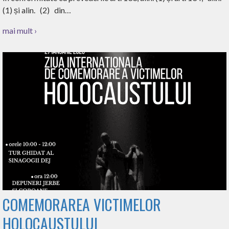
(1) și alin. (2) din…
mai mult ›
COMEMORAREA VICTIMELOR
HOLOCAUSTULUI