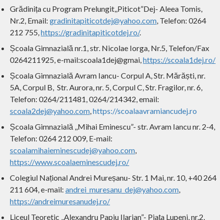
Grădinița cu Program Prelungit,,Piticot”Dej- Aleea Tomis,
Nr.2, Email:
gradinitapiticotdej@yahoo.com
, Telefon: 0264
212 755,
https://gradinitapiticotdej.ro/
.
Școala Gimnazială nr.1, str. Nicolae Iorga, Nr.5, Telefon/Fax
0264211925, e-mail:scoala1dej@gmai,
https://scoala1dej.ro/
Școala Gimnazială Avram Iancu- Corpul A, Str. Mărăști, nr.
5A, Corpul B, Str. Aurora, nr. 5, Corpul C, Str. Fragilor, nr. 6,
Telefon: 0264/211481, 0264/214342, email:
scoala2dej@yahoo.com
,
https://scoalaavramiancudej.ro
Școala Gimnazială ,,Mihai Eminescu”- str. Avram Iancu nr. 2-4,
Telefon: 0264 212 009, E-mail:
scoalamihaieminescudej@yahoo.com
,
https://www.scoalaeminescudej.ro/
Colegiul Național Andrei Mureșanu- Str. 1 Mai, nr. 10, +40 264
211 604, e-mail:
andrei_muresanu_dej@yahoo.com
,
https://andreimuresanudej.ro/
Liceul Teoretic „Alexandru Papiu Ilarian”- Piața Lupeni, nr.2,