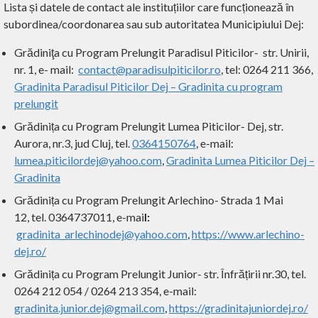
Lista și datele de contact ale instituțiilor care funcționează în
subordinea/coordonarea sau sub autoritatea Municipiului Dej:
Grădiniţa cu Program Prelungit Paradisul Piticilor- str. Unirii,
nr. 1, e- mail:
contact@paradisulpiticilor.ro
, tel: 0264 211 366,
Gradinita Paradisul Piticilor Dej – Gradinita cu program
prelungit
Grădinița cu Program Prelungit Lumea Piticilor- Dej, str.
Aurora, nr.3, jud Cluj, tel.
0364150764
, e-mail:
lumea.piticilordej@yahoo.com
,
Gradinita Lumea Piticilor Dej –
Gradinita
Grădinița cu Program Prelungit Arlechino- Strada 1 Mai
12, tel.
0364737011, e-mai
l:
gradinita_arlechinodej@yahoo.com
,
https://www.arlechino-
dej.ro/
Grădinița cu Program Prelungit Junior- str. Înfrățirii nr.30, tel.
0264 212 054 / 0264 213 354, e-mail:
gradinita.junior.dej@gmail.com
,
https://gradinitajuniordej.ro/