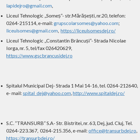
lapidejro@gmail.com
,
Liceul Tehnologic ,,Someș”- str.Mărășești, nr.20, telefon:
0264-215114, e-mail:
grupscolarsomes@yahoo.com
;
liceulsomes@gmail.com
,
https://liceulsomesdej.ro/
Liceul Tehnologic ,,Constantin Brâncuși”- Strada Nicolae
Iorga, nr. 5, tel/fax 026420629,
https://www.gscbrancusidej.ro
Spitalul Municipal Dej- Strada 1 Mai 14-16, tel. 0264-212640,
e- mail:
spital_dej@yahoo.com
,
http://www.spitaldej.ro/
S.C. “TRANSURB” S.A- Str. Bistritei, nr. 63, Dej, jud. Cluj, Tel.
0264-223.367, 0264-215.356, e-mail:
office@transurbdej.ro
,
https://transurbdej.ro/