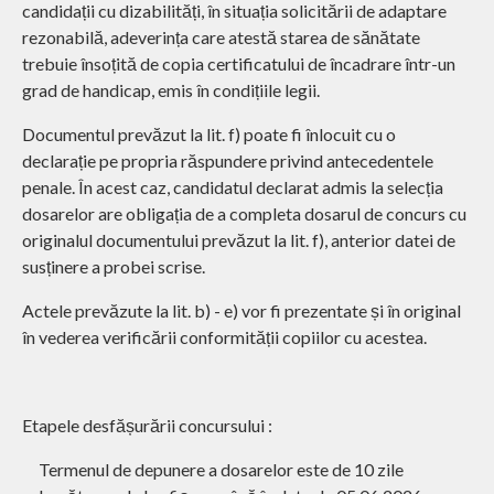
candidații cu dizabilități, în situația solicitării de adaptare
rezonabilă, adeverința care atestă starea de sănătate
trebuie însoțită de copia certificatului de încadrare într-un
grad de handicap, emis în condițiile legii.
Documentul prevăzut la lit. f) poate fi înlocuit cu o
declarație pe propria răspundere privind antecedentele
penale. În acest caz, candidatul declarat admis la selecția
dosarelor are obligația de a completa dosarul de concurs cu
originalul documentului prevăzut la lit. f), anterior datei de
susținere a probei scrise.
Actele prevăzute la lit. b) - e) vor fi prezentate și în original
în vederea verificării conformității copiilor cu acestea.
Etapele desfășurării concursului :
Termenul de depunere a dosarelor este de 10 zile