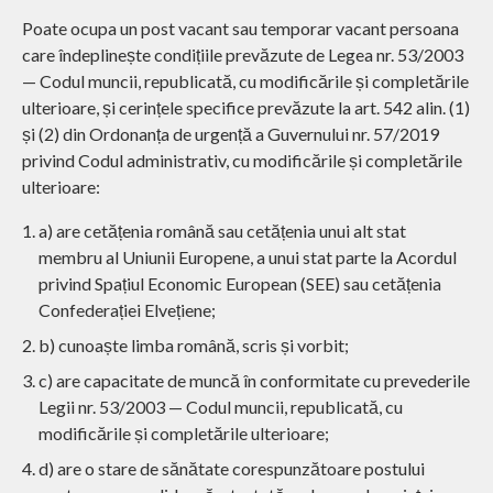
Poate ocupa un post vacant sau temporar vacant persoana
care îndeplinește condițiile prevăzute de Legea nr. 53/2003
— Codul muncii, republicată, cu modificările și completările
ulterioare, și cerințele specifice prevăzute la art. 542 alin. (1)
și (2) din Ordonanța de urgență a Guvernului nr. 57/2019
privind Codul administrativ, cu modificările și completările
ulterioare:
a) are cetățenia română sau cetățenia unui alt stat
membru al Uniunii Europene, a unui stat parte la Acordul
privind Spațiul Economic European (SEE) sau cetățenia
Confederației Elvețiene;
b) cunoaște limba română, scris și vorbit;
c) are capacitate de muncă în conformitate cu prevederile
Legii nr. 53/2003 — Codul muncii, republicată, cu
modificările și completările ulterioare;
d) are o stare de sănătate corespunzătoare postului