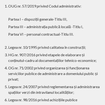
OUG nr. 57/2019 privind Codul administrativ:
Partea I – dispoziții generale-Titlu III,
Partea III – administrația publică locală -Titlu I,
Partea VI – personal contractual-Titlu III.
Legea nr. 10/1995 privind calitatea în construcții;
HG nr. 907/2016 privind etapele de elaborare și
conținutul-cadru al documentațiilor tehnico-economice;
OG nr. 71/2002 privind organizarea și funcționarea
serviciilor publice de administrare a domeniului public și
privat;
Legea nr. 24/2007 privind reglementarea și administrarea
spațiilor verzi din intravilanul localităților;
Legea nr. 98/2016 privind achizițiile publice