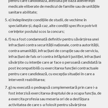
pentru care candidează, atestată pe baza adeverinței
medicale eliberate de medicul de familie sau de unitățile
sanitare abilitate;
e) îndeplinește condițiile de studii, de vechime în
specialitate și, după caz, alte condiții specifice potrivit
cerințelor postului scos la concurs;
f) nu a fost condamnată definitiv pentru săvârșirea unei
infracțiuni contra securității naționale, contra autorității,
contra umanității, infracțiuni de corupție sau de serviciu,
infracțiuni de fals ori contra înfăptuirii justiției, infracțiuni
săvârșite cu intenție care ar face o persoană candidată la
post incompatibilă cu exercitarea funcției contractuale
pentru care candidează, cu excepția situației în care a
intervenit reabilitarea;
g) nu execută o pedeapsă complementară prin care i-a
fost interzisă exercitarea dreptului de a ocupa funcția, de
a exercita profesia sau meseria ori de a desfășura
activitatea de care s-a folosit pentru săvârșirea