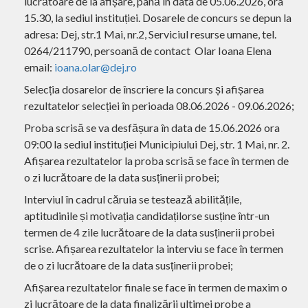
lucrătoare de la afișare, până în data de 05.06.2026, ora
15.30, la sediul instituției. Dosarele de concurs se depun la
adresa: Dej, str.1 Mai, nr.2, Serviciul resurse umane, tel.
0264/211790, persoană de contact Olar Ioana Elena
email:
ioana.olar@dej.ro
Selecția dosarelor de înscriere la concurs și afișarea
rezultatelor selecției în perioada 08.06.2026 - 09.06.2026;
Proba scrisă se va desfășura în data de 15.06.2026 ora
09:00 la sediul instituției Municipiului Dej, str. 1 Mai, nr. 2.
Afișarea rezultatelor la proba scrisă se face în termen de
o zi lucrătoare de la data susținerii probei;
Interviul în cadrul căruia se testează abilitățile,
aptitudinile și motivația candidațilorse susține într-un
termen de 4 zile lucrătoare de la data susținerii probei
scrise. Afișarea rezultatelor la interviu se face în termen
de o zi lucrătoare de la data susținerii probei;
Afișarea rezultatelor finale se face în termen de maxim o
zi lucrătoare de la data finalizării ultimei probe a