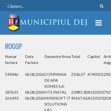
ROGOP
Numar
Data
Denumire firma
Total
Capitol
Arti
factura
Factura
bug
592446
06.08.2026
COMPANIA
2106.07
A740501
200
DE APA
SOMES S.A.
187615
06.08.2026
HTS INSTAL
23981.30
A510103
710
261493
06.08.2026
MINDSOFT IT
44167.42
A510103
203
SOLUTIONS
S.R.L.