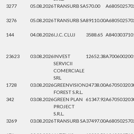
3277
05.08.2026
TRANSURB SA
570.00
A680502
570
3276
05.08.2026
TRANSURB SA
89110.00
A680502
570
144
04.08.2026
I.J.C. CLUJ
3588.65
A840303
710
23623
03.08.2026
INVEST
12652.38
A700600
200
SERVICII
COMERCIALE
SRL
1728
03.08.2026
GREENVISION
24738.00
A670503
203
FOREST S.R.L.
342
03.08.2026
GREEN PLAN
61347.92
A670503
203
PROJECT
S.R.L.
3269
03.08.2026
TRANSURB SA
37497.00
A680502
570