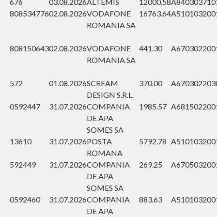
676
03.08.2026
ALTEMIS
12000.58
A840303
710
808534776
02.08.2026
VODAFONE
16763.64
A510103
200
ROMANIA SA
808150643
02.08.2026
VODAFONE
441.30
A670302
200
ROMANIA SA
572
01.08.2026
SCREAM
370.00
A670302
203
DESIGN S.R.L.
0592447
31.07.2026
COMPANIA
1985.57
A681502
200
DE APA
SOMES SA
13610
31.07.2026
POSTA
5792.78
A510103
200
ROMANA
592449
31.07.2026
COMPANIA
269.25
A670503
200
DE APA
SOMES SA
0592460
31.07.2026
COMPANIA
883.63
A510103
200
DE APA