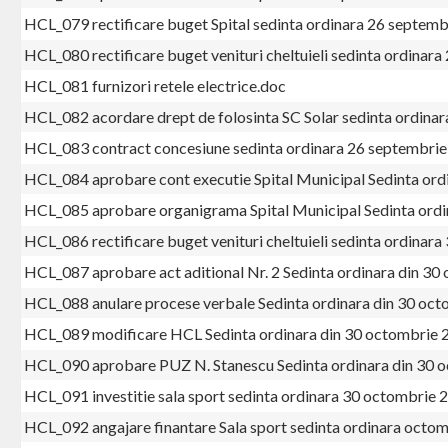
HCL_079 rectificare buget Spital sedinta ordinara 26 septem
HCL_080 rectificare buget venituri cheltuieli sedinta ordinar
HCL_081 furnizori retele electrice.doc
HCL_082 acordare drept de folosinta SC Solar sedinta ordin
HCL_083 contract concesiune sedinta ordinara 26 septembri
HCL_084 aprobare cont executie Spital Municipal Sedinta ord
HCL_085 aprobare organigrama Spital Municipal Sedinta ordi
HCL_086 rectificare buget venituri cheltuieli sedinta ordina
HCL_087 aprobare act aditional Nr. 2 Sedinta ordinara din 3
HCL_088 anulare procese verbale Sedinta ordinara din 30 oc
HCL_089 modificare HCL Sedinta ordinara din 30 octombrie 
HCL_090 aprobare PUZ N. Stanescu Sedinta ordinara din 30 
HCL_091 investitie sala sport sedinta ordinara 30 octombrie
HCL_092 angajare finantare Sala sport sedinta ordinara oct