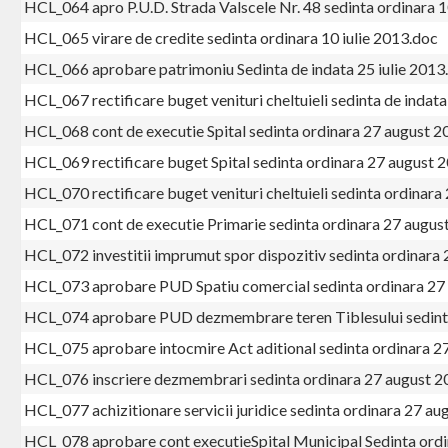
HCL_064 apro P.U.D. Strada Valscele Nr. 48 sedinta ordinara 1
HCL_065 virare de credite sedinta ordinara 10 iulie 2013.doc
HCL_066 aprobare patrimoniu Sedinta de indata 25 iulie 2013
HCL_067 rectificare buget venituri cheltuieli sedinta de indata
HCL_068 cont de executie Spital sedinta ordinara 27 august 
HCL_069 rectificare buget Spital sedinta ordinara 27 august 
HCL_070 rectificare buget venituri cheltuieli sedinta ordinar
HCL_071 cont de executie Primarie sedinta ordinara 27 augus
HCL_072 investitii imprumut spor dispozitiv sedinta ordinara
HCL_073 aprobare PUD Spatiu comercial sedinta ordinara 27
HCL_074 aprobare PUD dezmembrare teren Tiblesului sedinta
HCL_075 aprobare intocmire Act aditional sedinta ordinara 2
HCL_076 inscriere dezmembrari sedinta ordinara 27 august 2
HCL_077 achizitionare servicii juridice sedinta ordinara 27 a
HCL_078 aprobare cont executieSpital Municipal Sedinta ord