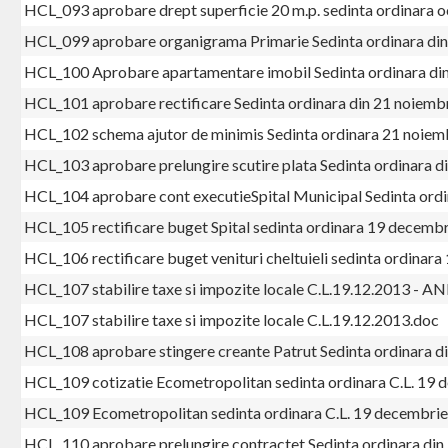
HCL_093 aprobare drept superficie 20 m.p. sedinta ordinara
HCL_099 aprobare organigrama Primarie Sedinta ordinara di
HCL_100 Aprobare apartamentare imobil Sedinta ordinara di
HCL_101 aprobare rectificare Sedinta ordinara din 21 noiemb
HCL_102 schema ajutor de minimis Sedinta ordinara 21 noiem
HCL_103 aprobare prelungire scutire plata Sedinta ordinara 
HCL_104 aprobare cont executieSpital Municipal Sedinta ord
HCL_105 rectificare buget Spital sedinta ordinara 19 decemb
HCL_106 rectificare buget venituri cheltuieli sedinta ordina
HCL_107 stabilire taxe si impozite locale C.L.19.12.2013 - A
HCL_107 stabilire taxe si impozite locale C.L.19.12.2013.doc
HCL_108 aprobare stingere creante Patrut Sedinta ordinara 
HCL_109 cotizatie Ecometropolitan sedinta ordinara C.L. 19
HCL_109 Ecometropolitan sedinta ordinara C.L. 19 decembri
HCL_110 aprobare prelungire contractet Sedinta ordinara di