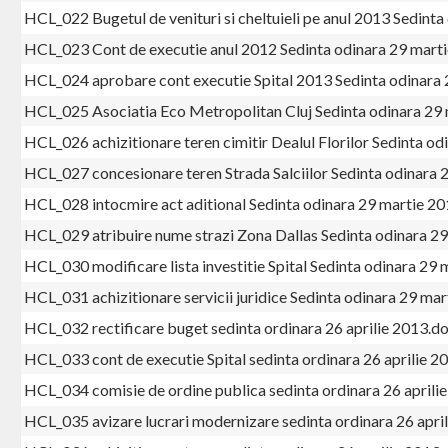
HCL_022 Bugetul de venituri si cheltuieli pe anul 2013 Sedint
HCL_023 Cont de executie anul 2012 Sedinta odinara 29 mart
HCL_024 aprobare cont executie Spital 2013 Sedinta odinara
HCL_025 Asociatia Eco Metropolitan Cluj Sedinta odinara 29
HCL_026 achizitionare teren cimitir Dealul Florilor Sedinta o
HCL_027 concesionare teren Strada Salciilor Sedinta odinara 
HCL_028 intocmire act aditional Sedinta odinara 29 martie 2
HCL_029 atribuire nume strazi Zona Dallas Sedinta odinara 2
HCL_030 modificare lista investitie Spital Sedinta odinara 29
HCL_031 achizitionare servicii juridice Sedinta odinara 29 ma
HCL_032 rectificare buget sedinta ordinara 26 aprilie 2013.d
HCL_033 cont de executie Spital sedinta ordinara 26 aprilie 2
HCL_034 comisie de ordine publica sedinta ordinara 26 aprili
HCL_035 avizare lucrari modernizare sedinta ordinara 26 apri