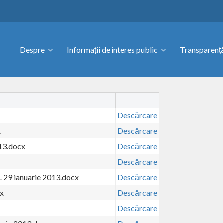
Despre
Informații de interes public
Transparență
Descărcare
x
Descărcare
013.docx
Descărcare
Descărcare
L 29 ianuarie 2013.docx
Descărcare
cx
Descărcare
Descărcare