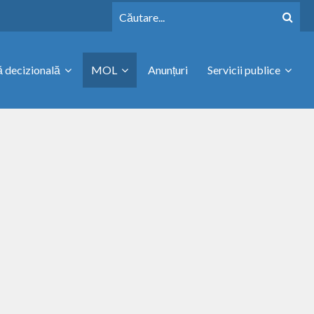
 decizională
MOL
Anunțuri
Servicii publice