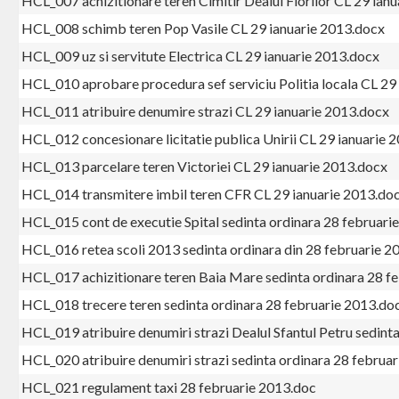
HCL_007 achizitionare teren Cimitir Dealul Florilor CL 29 ian
HCL_008 schimb teren Pop Vasile CL 29 ianuarie 2013.docx
HCL_009 uz si servitute Electrica CL 29 ianuarie 2013.docx
HCL_010 aprobare procedura sef serviciu Politia locala CL 29
HCL_011 atribuire denumire strazi CL 29 ianuarie 2013.docx
HCL_012 concesionare licitatie publica Unirii CL 29 ianuarie 
HCL_013 parcelare teren Victoriei CL 29 ianuarie 2013.docx
HCL_014 transmitere imbil teren CFR CL 29 ianuarie 2013.do
HCL_015 cont de executie Spital sedinta ordinara 28 februari
HCL_016 retea scoli 2013 sedinta ordinara din 28 februarie 2
HCL_017 achizitionare teren Baia Mare sedinta ordinara 28 f
HCL_018 trecere teren sedinta ordinara 28 februarie 2013.do
HCL_019 atribuire denumiri strazi Dealul Sfantul Petru sedint
HCL_020 atribuire denumiri strazi sedinta ordinara 28 februa
HCL_021 regulament taxi 28 februarie 2013.doc