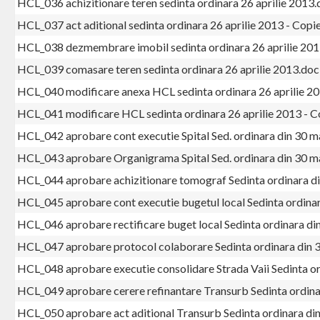
HCL_036 achizitionare teren sedinta ordinara 26 aprilie 2013
HCL_037 act aditional sedinta ordinara 26 aprilie 2013 - Copi
HCL_038 dezmembrare imobil sedinta ordinara 26 aprilie 201
HCL_039 comasare teren sedinta ordinara 26 aprilie 2013.doc
HCL_040 modificare anexa HCL sedinta ordinara 26 aprilie 20
HCL_041 modificare HCL sedinta ordinara 26 aprilie 2013 - C
HCL_042 aprobare cont executie Spital Sed. ordinara din 30 
HCL_043 aprobare Organigrama Spital Sed. ordinara din 30 m
HCL_044 aprobare achizitionare tomograf Sedinta ordinara d
HCL_045 aprobare cont executie bugetul local Sedinta ordina
HCL_046 aprobare rectificare buget local Sedinta ordinara di
HCL_047 aprobare protocol colaborare Sedinta ordinara din 
HCL_048 aprobare executie consolidare Strada Vaii Sedinta o
HCL_049 aprobare cerere refinantare Transurb Sedinta ordina
HCL_050 aprobare act aditional Transurb Sedinta ordinara di