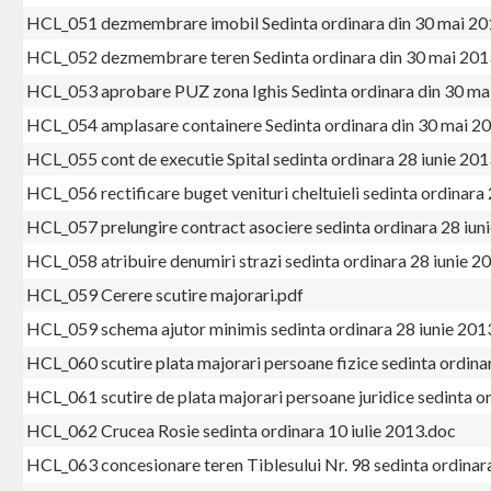
HCL_051 dezmembrare imobil Sedinta ordinara din 30 mai 20
HCL_052 dezmembrare teren Sedinta ordinara din 30 mai 201
HCL_053 aprobare PUZ zona Ighis Sedinta ordinara din 30 ma
HCL_054 amplasare containere Sedinta ordinara din 30 mai 2
HCL_055 cont de executie Spital sedinta ordinara 28 iunie 20
HCL_056 rectificare buget venituri cheltuieli sedinta ordinara
HCL_057 prelungire contract asociere sedinta ordinara 28 iun
HCL_058 atribuire denumiri strazi sedinta ordinara 28 iunie 2
HCL_059 Cerere scutire majorari.pdf
HCL_059 schema ajutor minimis sedinta ordinara 28 iunie 201
HCL_060 scutire plata majorari persoane fizice sedinta ordina
HCL_061 scutire de plata majorari persoane juridice sedinta o
HCL_062 Crucea Rosie sedinta ordinara 10 iulie 2013.doc
HCL_063 concesionare teren Tiblesului Nr. 98 sedinta ordinara