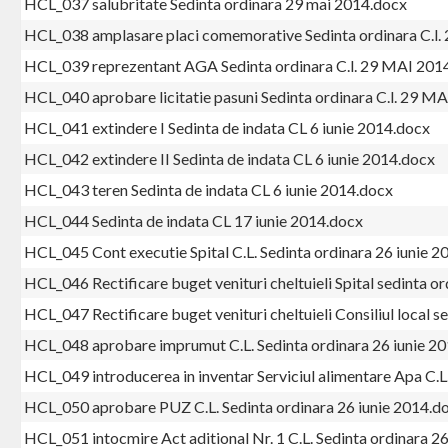
HCL_037 salubritate Sedinta ordinara 29 mai 2014.docx
HCL_038 amplasare placi comemorative Sedinta ordinara C.l
HCL_039 reprezentant AGA Sedinta ordinara C.l. 29 MAI 201
HCL_040 aprobare licitatie pasuni Sedinta ordinara C.l. 29 M
HCL_041 extindere I Sedinta de indata CL 6 iunie 2014.docx
HCL_042 extindere II Sedinta de indata CL 6 iunie 2014.docx
HCL_043 teren Sedinta de indata CL 6 iunie 2014.docx
HCL_044 Sedinta de indata CL 17 iunie 2014.docx
HCL_045 Cont executie Spital C.L. Sedinta ordinara 26 iunie 
HCL_046 Rectificare buget venituri cheltuieli Spital sedinta o
HCL_047 Rectificare buget venituri cheltuieli Consiliul local s
HCL_048 aprobare imprumut C.L. Sedinta ordinara 26 iunie 2
HCL_049 introducerea in inventar Serviciul alimentare Apa C.L
HCL_050 aprobare PUZ C.L. Sedinta ordinara 26 iunie 2014.d
HCL_051 intocmire Act aditional Nr. 1 C.L. Sedinta ordinara 2