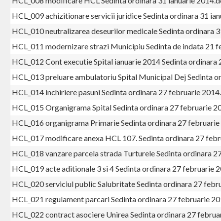
HCL_008 modificare HCL Sedinta ordinara 31 ianuarie 2014.
HCL_009 achizitionare servicii juridice Sedinta ordinara 31 ia
HCL_010 neutralizarea deseurilor medicale Sedinta ordinara 3
HCL_011 modernizare strazi Municipiu Sedinta de indata 21 f
HCL_012 Cont executie Spital ianuarie 2014 Sedinta ordinara 
HCL_013 preluare ambulatoriu Spital Municipal Dej Sedinta o
HCL_014 inchiriere pasuni Sedinta ordinara 27 februarie 2014
HCL_015 Organigrama Spital Sedinta ordinara 27 februarie 2
HCL_016 organigrama Primarie Sedinta ordinara 27 februarie
HCL_017 modificare anexa HCL 107. Sedinta ordinara 27 febr
HCL_018 vanzare parcela strada Turturele Sedinta ordinara 2
HCL_019 acte aditionale 3 si 4 Sedinta ordinara 27 februarie 
HCL_020 serviciul public Salubritate Sedinta ordinara 27 febr
HCL_021 regulament parcari Sedinta ordinara 27 februarie 2
HCL_022 contract asociere Unirea Sedinta ordinara 27 februa