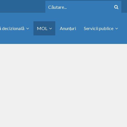
 decizională
MOL
Anunțuri
Servicii publice