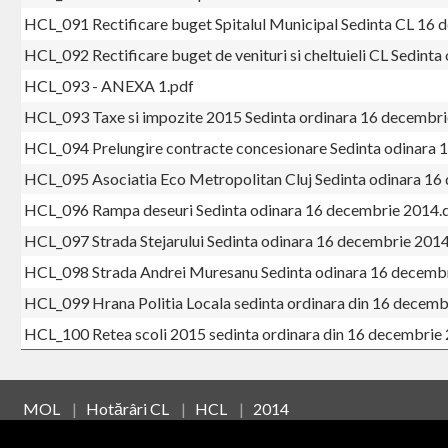
HCL_091 Rectificare buget Spitalul Municipal Sedinta CL 16
HCL_092 Rectificare buget de venituri si cheltuieli CL Sedint
HCL_093 - ANEXA 1.pdf
HCL_093 Taxe si impozite 2015 Sedinta ordinara 16 decembr
HCL_094 Prelungire contracte concesionare Sedinta odinara
HCL_095 Asociatia Eco Metropolitan Cluj Sedinta odinara 1
HCL_096 Rampa deseuri Sedinta odinara 16 decembrie 2014.
HCL_097 Strada Stejarului Sedinta odinara 16 decembrie 201
HCL_098 Strada Andrei Muresanu Sedinta odinara 16 decemb
HCL_099 Hrana Politia Locala sedinta ordinara din 16 decem
HCL_100 Retea scoli 2015 sedinta ordinara din 16 decembrie
MOL
|
Hotărâri CL
|
HCL
|
2014