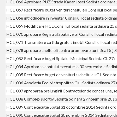
HCL_066 Aprobare PUZ Strada Kadar Josef Sedinta ordinara 
HCL_067 Rectificare buget venituri cheltuieli Consiliul local
HCL_068 introducere in inventar Consiliul local sedinta ordi
HCL_069 Modificare HCL Consiliul local sedinta ordinara 25
HCL_070 aprobare Registrul Spatii verzi Consiliul local sedin
HCL_071 Transmitere cu titlu gratuit imobil Consiliul local s
HCL_078 aprobare cheltuieli centru promovare turistica Dej
HCL_083 Rectificare buget Spitalul Municipal Sedinta CL 27 
HCL_084 Aprobarea contului executie la 30 septembrie Sedin
HCL_085 Rectificare buget de venituri si cheltuieli C L Sedin
HCL_086 Asociatia Eco Metropolitan Cluj Sedinta odinara 27
HCL_087 aprobarea prelungirii Contractelor de concesiune, s
HCL_088 Complex sportiv Sedinta odinara 27 noiembrie 2013
HCL_089 Cont executie Spital 31 octombrie 2014 Sedinta or
HCL_090 Cont executie Spital 30 noiembrie 2014 Sedinta ord