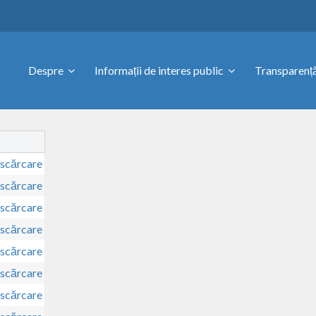
Despre
Informații de interes public
Transparență
scărcare
scărcare
scărcare
scărcare
scărcare
scărcare
scărcare