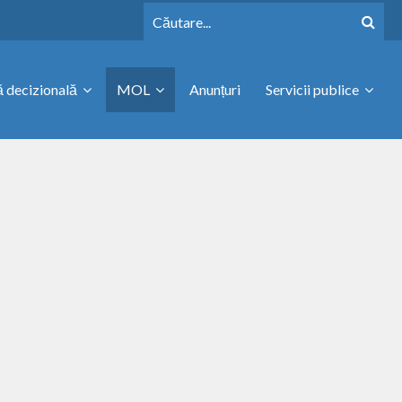
 decizională
MOL
Anunțuri
Servicii publice