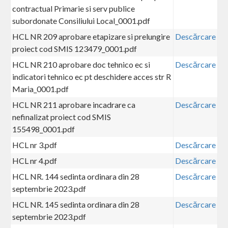
contractual Primarie si serv publice
subordonate Consiliului Local_0001.pdf
HCL NR 209 aprobare etapizare si prelungire
Descărcare
proiect cod SMIS 123479_0001.pdf
HCL NR 210 aprobare doc tehnico ec si
Descărcare
indicatori tehnico ec pt deschidere acces str R
Maria_0001.pdf
HCL NR 211 aprobare incadrare ca
Descărcare
nefinalizat proiect cod SMIS
155498_0001.pdf
HCL nr 3.pdf
Descărcare
HCL nr 4.pdf
Descărcare
HCL NR. 144 sedinta ordinara din 28
Descărcare
septembrie 2023.pdf
HCL NR. 145 sedinta ordinara din 28
Descărcare
septembrie 2023.pdf