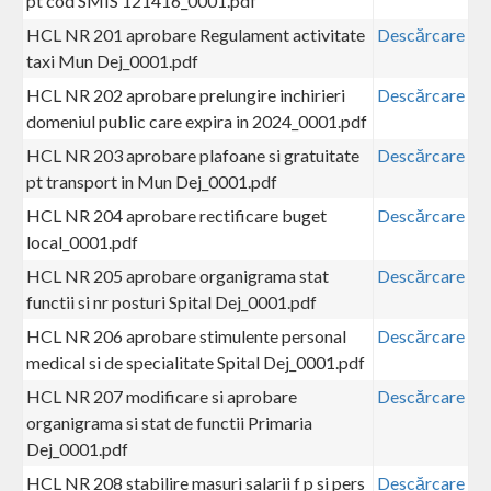
pt cod SMIS 121416_0001.pdf
HCL NR 201 aprobare Regulament activitate
Descărcare
taxi Mun Dej_0001.pdf
HCL NR 202 aprobare prelungire inchirieri
Descărcare
domeniul public care expira in 2024_0001.pdf
HCL NR 203 aprobare plafoane si gratuitate
Descărcare
pt transport in Mun Dej_0001.pdf
HCL NR 204 aprobare rectificare buget
Descărcare
local_0001.pdf
HCL NR 205 aprobare organigrama stat
Descărcare
functii si nr posturi Spital Dej_0001.pdf
HCL NR 206 aprobare stimulente personal
Descărcare
medical si de specialitate Spital Dej_0001.pdf
HCL NR 207 modificare si aprobare
Descărcare
organigrama si stat de functii Primaria
Dej_0001.pdf
HCL NR 208 stabilire masuri salarii f p si pers
Descărcare