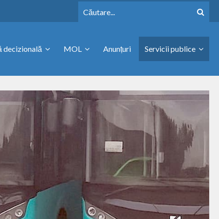
 decizională
MOL
Anunțuri
Servicii publice