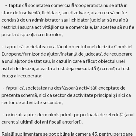
-
faptul că societatea comercială/cooperatista nu se află în
stare de insolvență, lichidare, sau dizolvare, afacerea să nu fie
condusă de un administrator sau lichidator judiciar, să nu aibă
restricții asupra activităților sale comerciale, iar acestea să nu fie
puse la dispoziția creditorilor;
-
faptul că societatea nu a făcut obiectul unei decizii a Comisiei
Europene/furnizor de ajutor/instanță de judecată de recuperare
a unui ajutor de stat sau, în cazul în care a făcut obiectul unei
astfel de decizii, aceasta a fost deja executată și creanța a fost
integral recuperata;
-
faptul că societatea nu desfășoară activități exceptate de
prezenta schemă, nici ca sector de activitate principal și nici ca
sector de activitate secundar;
-
orice alt ajutor de minimis primit pe perioada de referință (anul
curent și ultimii doi ani fiscali anteriori).
Relații suplimentare se pot obține la camera 45, pentru persoane