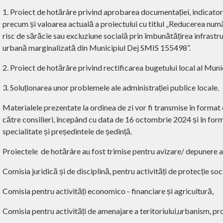
1. Proiect de hotărâre privind aprobarea documentației, indicato
precum și valoarea actuală a proiectului cu titlul „Reducerea numă
risc de sărăcie sau excluziune socială prin îmbunătățirea infrastru
urbană marginalizată din Municipiul Dej SMIS 155498”.
2. Proiect de hotărâre privind rectificarea bugetului local al Munic
3. Soluționarea unor problemele ale administrației publice locale.
Materialele prezentate la ordinea de zi vor fi transmise în format e
către consilieri, începând cu data de 16 octombrie 2024 și în form
specialitate și președintele de ședință.
Proiectele
de hotărâre au fost trimise pentru avizare/ depunere
Comisia juridică și de disciplină, pentru activități de protecție soc
Comisia pentru activități economico - financiare și agricultură,
Comisia pentru activități de amenajare a teritoriului,urbanism, pro