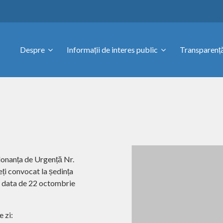
Despre
Informații de interes public
Transparență
rdonanța de Urgență Nr.
ți convocat la ședința
în data de 22 octombrie
 zi: