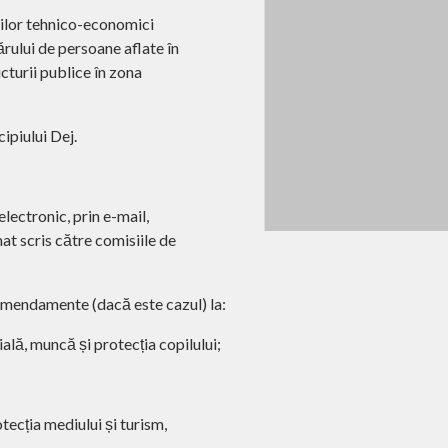
rilor tehnico-economici
rului de persoane aflate în
cturii publice în zona
ipiului Dej.
lectronic, prin e-mail,
at scris către comisiile de
 amendamente (dacă este cazul)
la:
ială, muncă și protecția copilului;
tecția mediului și turism,