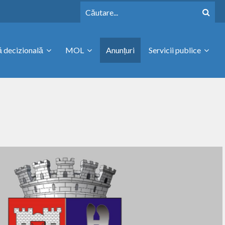
 decizională
MOL
Anunțuri
Servicii publice