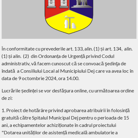
În conformitate cu prevederile art. 133, alin. (1) și art. 134, alin.
(1) și alin. (2) din Ordonanța de Urgență privind Codul
administrativ, vă facem cunoscut că se convoacă şedinţa de
îndată a Consiliului Local al Municipiului Dej care va avea loc în
data de 9 octombrie 2024, ora 14.00.
Lucrările ședinței se vor desfășura online, cu următoarea ordine
de zi:
1. Proiect de hotărâre privind aprobarea atribuirii în folosință
gratuită către Spitalul Municipal Dej pentru o perioada de 15
ani, a echipamentelor achiziționate în cadrul proiectului
"Dotarea unităților de asistență medicală ambulatorie a