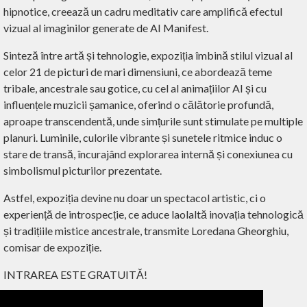
hipnotice, creează un cadru meditativ care amplifică efectul
vizual al imaginilor generate de AI Manifest.
Sinteză între artă și tehnologie, expoziția îmbină stilul vizual al
celor 21 de picturi de mari dimensiuni, ce abordează teme
tribale, ancestrale sau gotice, cu cel al animațiilor AI și cu
influențele muzicii șamanice, oferind o călătorie profundă,
aproape transcendentă, unde simțurile sunt stimulate pe multiple
planuri. Luminile, culorile vibrante și sunetele ritmice induc o
stare de transă, încurajând explorarea internă și conexiunea cu
simbolismul picturilor prezentate.
Astfel, expoziția devine nu doar un spectacol artistic, ci o
experiență de introspecție, ce aduce laolaltă inovația tehnologică
și tradițiile mistice ancestrale, transmite Loredana Gheorghiu,
comisar de expoziție.
INTRAREA ESTE GRATUITĂ!