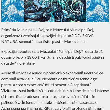
Primăria Municipiului Dej, prin Muzeului Municipal Dej,
organizează vernisajul expoziției de pictură DEUS SIVE
NATURA, semnată de artistul plastic Marius Jucan.
Expoziția debutează la Muzeului Municipal Dej, în data de 21
octombrie, ora 18.00 și va rămâne deschisă publicului până în
data de 4 noiembrie.
Această expoziție aduce în premieră o experiență imersivă ce
combină arta vizuală cu elemente de muzică și tehnologie
pentru a crea o experiență multi-senzorială captivantă.
Vizitatorii sunt invitați să se cufunde într-o lume de culori intense
și forme fluide, adesea abstracte, care evocă o călătorie
psihedelică. În fundal, sunetele ambientale și relaxante ale
Achanpananga Shamanic Ritual, cu vibrații profunde și ritmuri