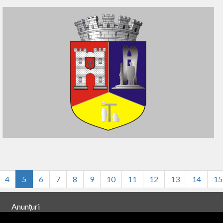
4
5
6
7
8
9
10
11
12
13
14
15
Anunțuri