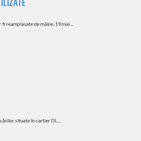
ILIZATE
or fi reamplasate de mâine, 19 mai…
ărilor situate în cartier Dl.…