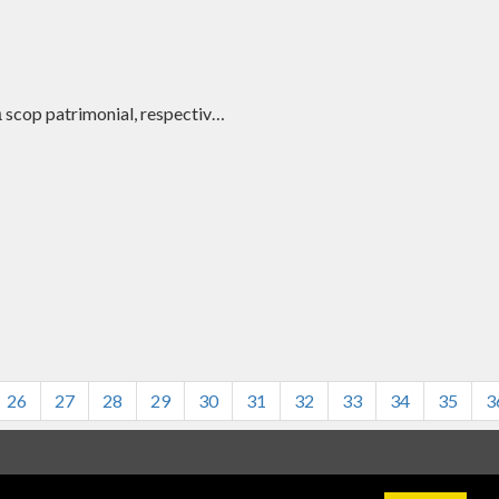
ră scop patrimonial, respectiv…
26
27
28
29
30
31
32
33
34
35
3