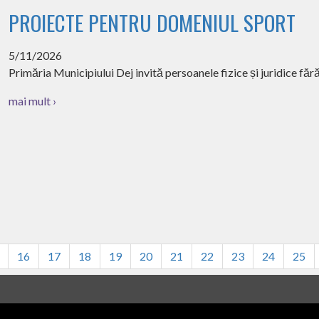
PROIECTE PENTRU DOMENIUL SPORT
5/11/2026
Primăria Municipiului Dej invită persoanele fizice și juridice fă
mai mult ›
16
17
18
19
20
21
22
23
24
25