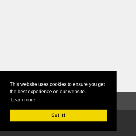
This website uses cookies to ensure you get
the best experience on our website.
Learn more
Informații de interes public
|
Achiziții publice
Got it!
Copyright 2026
Termeni de utilizare
Confidențialitate