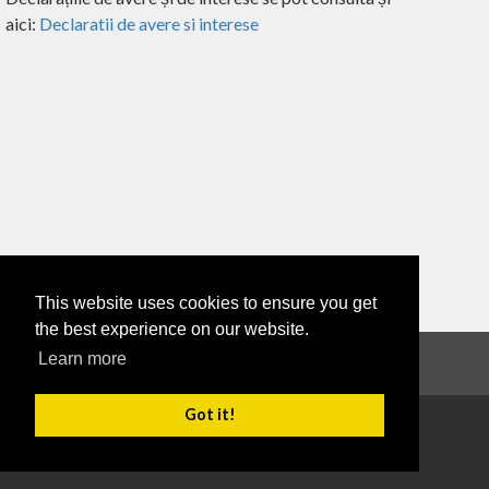
aici:
Declaratii de avere si interese
This website uses cookies to ensure you get
the best experience on our website.
Learn more
Informații de interes public
|
Declarații de avere
Got it!
Copyright 2026
Termeni de utilizare
Confidențialitate