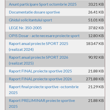
Anunt participare Sport octombrie 2025
33.21 KB
Documentatie dosare sportive
26.41 KB
Ghidul solicitantului sport
51.01 KB
LEGE Nr. 350-2005
37.82 KB
OPIS Dosar - acte necesare proiecte sport
12.80 KB
Raport anual proiecte SPORT 2025
183.47 KB
(realizat 2024)
Raport anual proiecte SPORT 2026
90.92 KB
(realizat 2025)
Raport FINAL proiecte sportive 2025
21.88 KB
Raport FINAL proiecte sportive 2026
271.88 KB
Raport final proiecte sportive -octombrie
21.29 KB
2025
Raport PRELIMINAR proiecte sportive
21.88 KB
2025