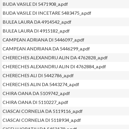
BUDA VASILE DI 5471908_a.pdf
BUDA VASILE DI INCETARE 5483475_a.pdf
BULEA LAURA DA 4914542_a.pdf
BULEA LAURA DI 4915182_a.pdf
CAMPEAN ADRIANA DI 5446097_a.pdf
CAMPEAN ANDRIANA DA 5446299_a.pdf
CHERECHES ALEXANDRU ALIN DA 4762828_a.pdf
CHERECHES ALEXANDRU ALIN DI 4762884_a.pdf
CHERECHES ALI DI 5442786_a.pdf
CHERECHES ALIN DA 5443274_a.pdf
CHIRA OANA DA 5109742_a.pdf
CHIRA OANA DI 5110227_a.pdf
CIASCAI CORNELIA DA 5119116_a.pdf
CIASCAI CORNELIA DI 5118934_a.pdf
CICEU HORATIU DA 5452179_a.pdf