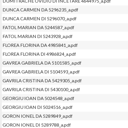
DUMITRACHE OVIDIU DI INCETARE 4644975_a.pdf
DUNCA CARMEN DA 5296235_a.pdf
DUNCA CARMEN DI 5296070_a.pdf
FATOL MARIAN DA 5244587_a.pdf
FATOL MARIAN DI 5243928_a.pdf
FLOREA FLORINA DA 4985841_a.pdf
FLOREA FLORINA DI 4986824_a.pdf
GAVREA GABRIELA DA 5101585_a.pdf
GAVREA GABRIELA DI 5104593_a.pdf
GAVRILA CRISTINA DA 5429305_a.pdf
GAVRILA CRISTINA DI 5430100_a.pdf
GEORGIU IOAN DA 5024548_a.pdf
GEORGIU IOAN DI 5024516_a.pdf
GORON IONEL DA 5289849_a.pdf
GORON IONEL DI 5289788_a.pdf