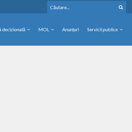
 decizională
MOL
Anunțuri
Servicii publice